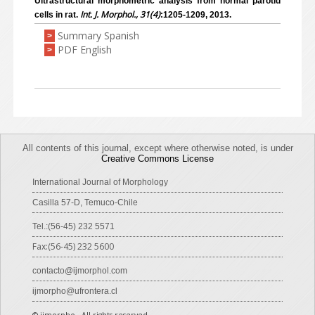
Ultrastructural morphometric analysis from normal parotid
Int. J. Morphol., 31(4)
cells in rat.
:1205-1209, 2013.
Summary Spanish
>
PDF English
>
All contents of this journal, except where otherwise noted, is under
Creative Commons License
International Journal of Morphology
Casilla 57-D, Temuco-Chile
Tel.:(56-45) 232 5571
Fax:(56-45) 232 5600
contacto@ijmorphol.com
ijmorpho@ufrontera.cl