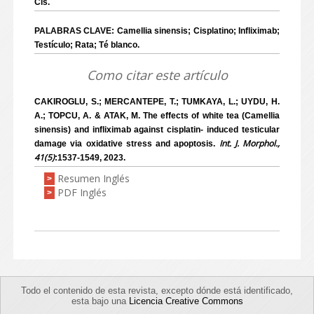
Cis.
PALABRAS CLAVE: Camellia sinensis; Cisplatino; Infliximab;
Testículo; Rata; Té blanco.
Como citar este artículo
CAKIROGLU, S.; MERCANTEPE, T.; TUMKAYA, L.; UYDU, H.
A.; TOPCU, A. & ATAK, M. The effects of white tea (Camellia
sinensis) and infliximab against cisplatin- induced testicular
Int. J. Morphol.,
damage via oxidative stress and apoptosis.
41(5)
:1537-1549, 2023.
Resumen Inglés
>
PDF Inglés
>
Todo el contenido de esta revista, excepto dónde está identificado,
esta bajo una
Licencia Creative Commons