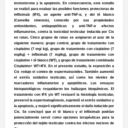
testosterona y la apoptosis. En consecuencia, este estudio
se realizó para evaluar las posibles funciones protectoras de
infliximab (IFX), un agente anti-TNF-α, y del té blanco
(Camellia sinensis), conocido por sus propiedades
antioxidantes, antiapoptóticas y anti-TNF-α -efectos
inflamatorios, contra la toxicidad testicular inducida por Cis
en ratas. Cinco grupos de ratas se asignaron al azar de la
siguiente manera: grupo control, grupo de tratamiento con
cisplatino (7 mg/ kg), grupo de tratamiento con cisplatino (7
mg/kg) + infliximab (7 mg/kg), grupo de tratamiento con
cisplatino + té blanco (WT), y grupo de tratamiento combinado
Cisplatino+ WT+IFX. En el presente estudio, la exposición a
Cis redujo el conteo de espermatozoides. También aumentó
el estrés oxidativo testicular, así como los niveles de
marcadores inflamatorios y apoptóticos. Los ensayos
histopatológicos respaldaron los hallazgos bioquímicos. El
tratamiento con IFX y/o WT restauró la histología testicular,
preservó la espermatogénesis, suprimió el estrés oxidativo y
la apoptosis, y mejoró significativamente el daño inducido por
Cis. Se concluyó que el té blanco y el infliximab podrían
potencialmente servir como opciones terapéuticas para la
protección del tejido testicular contra los efectos nocivos de