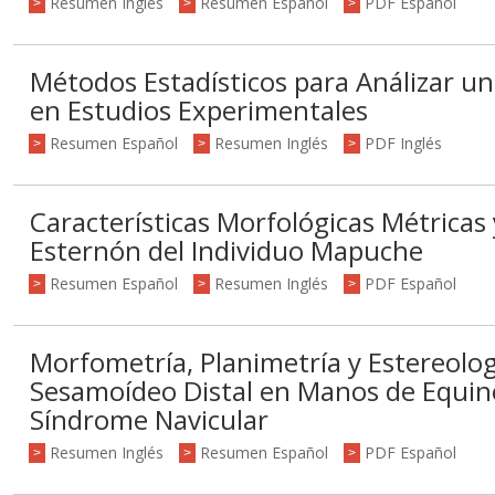
Resumen Inglés
Resumen Español
PDF Español
>
>
>
Métodos Estadísticos para Análizar u
en Estudios Experimentales
Resumen Español
Resumen Inglés
PDF Inglés
>
>
>
Características Morfológicas Métricas 
Esternón del Individuo Mapuche
Resumen Español
Resumen Inglés
PDF Español
>
>
>
Morfometría, Planimetría y Estereolog
Sesamoídeo Distal en Manos de Equino
Síndrome Navicular
Resumen Inglés
Resumen Español
PDF Español
>
>
>