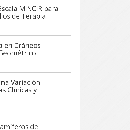
 Escala MINCIR para
ios de Terapia
a en Cráneos
Geométrico
 Una Variación
s Clínicas y
Mamíferos de