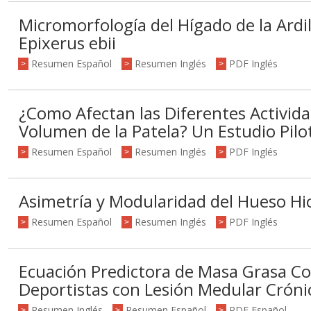
Micromorfología del Hígado de la Ardi
Epixerus ebii
Resumen Español
Resumen Inglés
PDF Inglés
>
>
>
¿Como Afectan las Diferentes Activida
Volumen de la Patela? Un Estudio Pilo
Resumen Español
Resumen Inglés
PDF Inglés
>
>
>
Asimetría y Modularidad del Hueso Hi
Resumen Español
Resumen Inglés
PDF Inglés
>
>
>
Ecuación Predictora de Masa Grasa Co
Deportistas con Lesión Medular Crónic
Resumen Inglés
Resumen Español
PDF Español
>
>
>