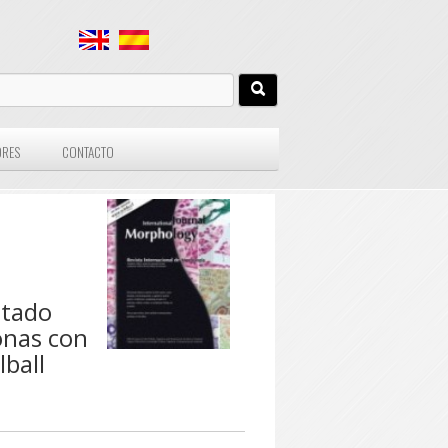
ORES
CONTACTO
stado
onas con
lball