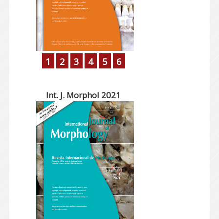
1
2
3
4
5
6
Int. J. Morphol 2021