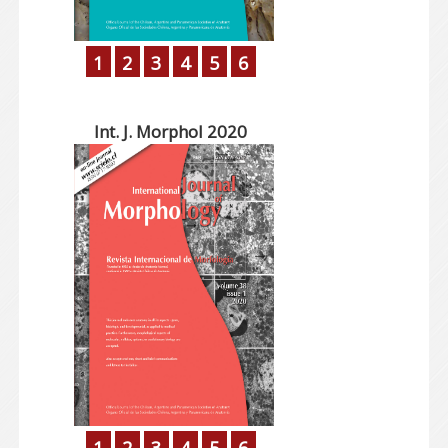
1
2
3
4
5
6
Int. J. Morphol 2020