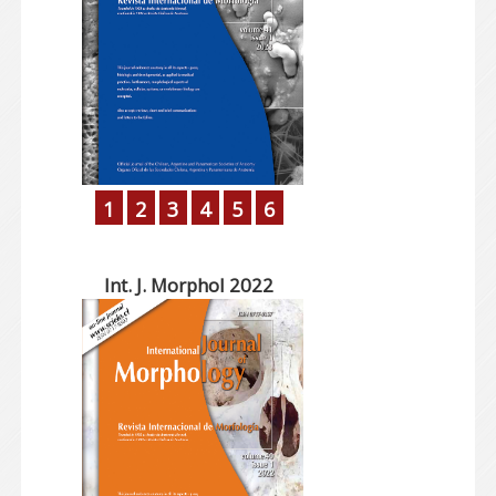
1
2
3
4
5
6
Int. J. Morphol 2022