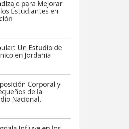
ndizaje para Mejorar
 los Estudiantes en
ción
bular: Un Estudio de
nico en Jordania
posición Corporal y
equeños de la
dio Nacional.
gdala Influye en los