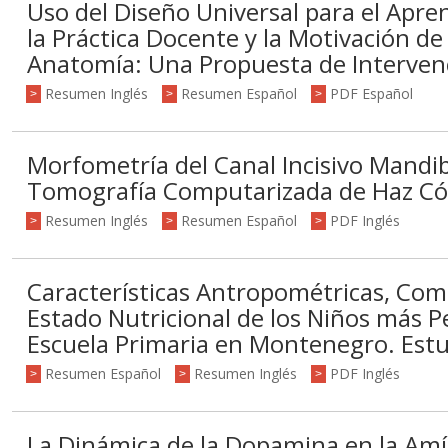
Uso del Diseño Universal para el Apre
la Práctica Docente y la Motivación de
Anatomía: Una Propuesta de Interven
Resumen Inglés
Resumen Español
PDF Español
>
>
>
Morfometría del Canal Incisivo Mandi
Tomografía Computarizada de Haz Có
Resumen Inglés
Resumen Español
PDF Inglés
>
>
>
Características Antropométricas, Com
Estado Nutricional de los Niños más P
Escuela Primaria en Montenegro. Estu
Resumen Español
Resumen Inglés
PDF Inglés
>
>
>
La Dinámica de la Dopamina en la Amí