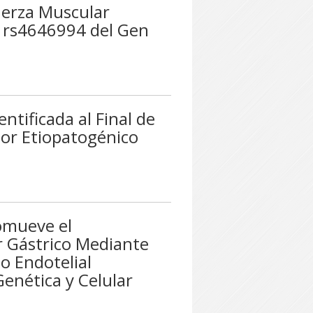
uerza Muscular
o rs4646994 del Gen
entificada al Final de
tor Etiopatogénico
omueve el
r Gástrico Mediante
to Endotelial
enética y Celular