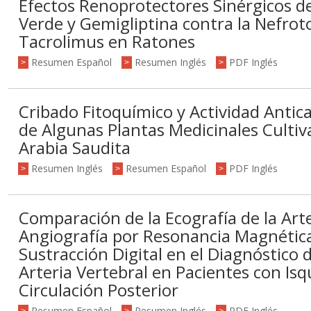
Efectos Renoprotectores Sinérgicos de
Verde y Gemigliptina contra la Nefrot
Tacrolimus en Ratones
Resumen Español
Resumen Inglés
PDF Inglés
>
>
>
Cribado Fitoquímico y Actividad Antica
de Algunas Plantas Medicinales Cultiv
Arabia Saudita
Resumen Inglés
Resumen Español
PDF Inglés
>
>
>
Comparación de la Ecografía de la Arte
Angiografía por Resonancia Magnética
Sustracción Digital en el Diagnóstico 
Arteria Vertebral en Pacientes con Isq
Circulación Posterior
Resumen Español
Resumen Inglés
PDF Inglés