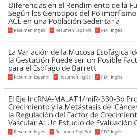
Diferencias en el Rendimiento de la F
Según los Genotipos del Polimorfism
ACE en una Población Sedentaria
Resumen Inglés
Resumen Español
PDF Inglés
>
>
>
La Variación de la Mucosa Esofágica Id
la Gestación Puede ser un Posible Fac
para el Esófago de Barrett
Resumen Español
Resumen Inglés
PDF Inglés
>
>
>
El Eje lncRNA-MALAT1/miR-330-3p Pr
Crecimiento y la Metástasis del Cánce
la Regulación del Factor de Crecimien
Vascular A: Un Estudio de Evaluación G
Resumen Inglés
Resumen Español
PDF Inglés
>
>
>