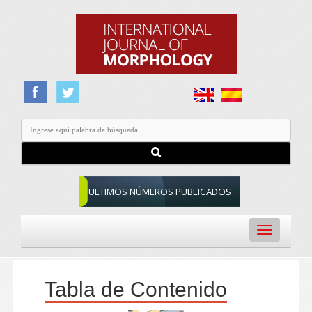
ULTIMOS NÚMEROS PUBLICADOS
Toggle
navigation
Tabla de Contenido