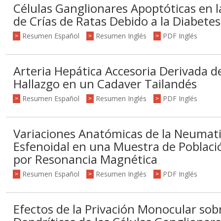
Células Ganglionares Apoptóticas en l
de Crías de Ratas Debido a la Diabete
Resumen Español
Resumen Inglés
PDF Inglés
>
>
>
Arteria Hepática Accesoria Derivada d
Hallazgo en un Cadaver Tailandés
Resumen Español
Resumen Inglés
PDF Inglés
>
>
>
Variaciones Anatómicas de la Neumati
Esfenoidal en una Muestra de Poblaci
por Resonancia Magnética
Resumen Español
Resumen Inglés
PDF Inglés
>
>
>
Efectos de la Privación Monocular sobr