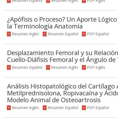
Resumen Español
Resumen Inglés
PDF Inglés
>
>
>
¿Apófisis o Proceso? Un Aporte Lógico
la Terminología Anatomía
Resumen Inglés
Resumen Español
PDF Español
>
>
>
Desplazamiento Femoral y su Relación
Cuello-Diáfisis Femoral y el Ángulo de
Resumen Español
Resumen Inglés
PDF Inglés
>
>
>
Análisis Histopatológico del Cartílago
Metilprednisolona, Ropivacaína y Ácid
Modelo Animal de Osteoartrosis
Resumen Inglés
Resumen Español
PDF Español
>
>
>