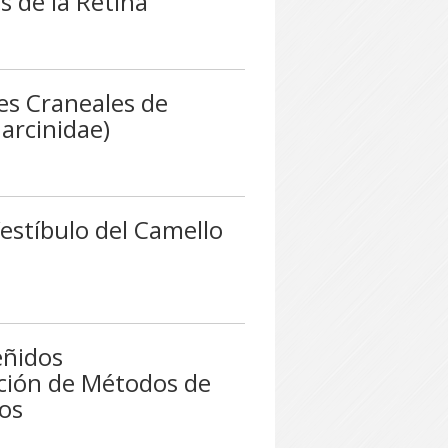
s de la Retina
es Craneales de
arcinidae)
Vestíbulo del Camello
eñidos
ión de Métodos de
os