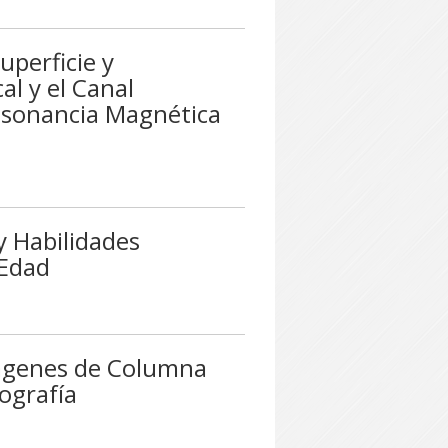
uperficie y
al y el Canal
Resonancia Magnética
y Habilidades
 Edad
mágenes de Columna
ografía