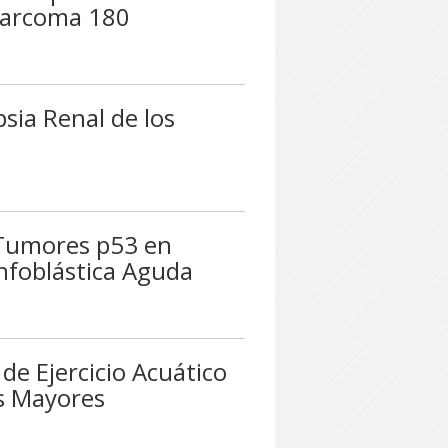
Sarcoma 180
sia Renal de los
 Tumores p53 en
nfoblástica Aguda
e Ejercicio Acuático
as Mayores