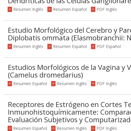
Dendríticas de las Células Ganglionare
Resumen Inglés
Resumen Español
PDF Inglés
>
>
>
Estudio Morfológico del Cerebro y Par
Diplobatis ommata (Elasmobranchii: N
Resumen Inglés
Resumen Español
PDF Español
>
>
>
Estudios Morfológicos de la Vagina y 
(Camelus dromedarius)
Resumen Español
Resumen Inglés
PDF Inglés
>
>
>
Receptores de Estrógeno en Cortes T
Inmunohistoquímicamente: Comparac
Evaluación Subjetivos y Computarizad
Resumen Español
Resumen Inglés
PDF Inglés
>
>
>