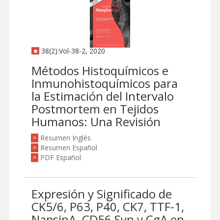
38(2):Vol-38-2, 2020
Métodos Histoquímicos e
Inmunohistoquímicos para
la Estimación del Intervalo
Postmortem en Tejidos
Humanos: Una Revisión
Resumen Inglés
>
Resumen Español
>
PDF Español
>
Expresión y Significado de
CK5/6, P63, P40, CK7, TTF-1,
NapsinA, CD56 Syn y CgA en