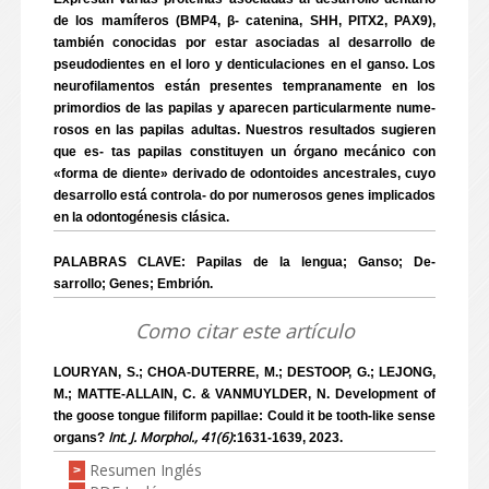
de los mamíferos (BMP4, β- catenina, SHH, PITX2, PAX9),
también conocidas por estar asociadas al desarrollo de
pseudodientes en el loro y denticulaciones en el ganso. Los
neurofilamentos están presentes tempranamente en los
primordios de las papilas y aparecen particularmente nume-
rosos en las papilas adultas. Nuestros resultados sugieren
que es- tas papilas constituyen un órgano mecánico con
«forma de diente» derivado de odontoides ancestrales, cuyo
desarrollo está controla- do por numerosos genes implicados
en la odontogénesis clásica.
PALABRAS CLAVE: Papilas de la lengua; Ganso; De-
sarrollo; Genes; Embrión.
Como citar este artículo
LOURYAN, S.; CHOA-DUTERRE, M.; DESTOOP, G.; LEJONG,
M.; MATTE-ALLAIN, C. & VANMUYLDER, N. Development of
the goose tongue filiform papillae: Could it be tooth-like sense
Int. J. Morphol., 41(6)
organs?
:1631-1639, 2023.
Resumen Inglés
>