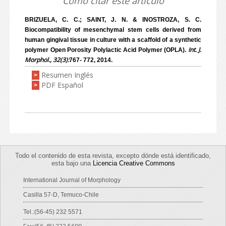
Como citar este artículo
BRIZUELA, C. C.; SAINT, J. N. & INOSTROZA, S. C.
Biocompatibility of mesenchymal stem cells derived from
human gingival tissue in culture with a scaffold of a synthetic
Int. J.
polymer Open Porosity Polylactic Acid Polymer (OPLA).
Morphol., 32(3):
767- 772, 2014.
Resumen Inglés
>
PDF Español
>
Todo el contenido de esta revista, excepto dónde está identificado,
esta bajo una
Licencia Creative Commons
International Journal of Morphology
Casilla 57-D, Temuco-Chile
Tel.:(56-45) 232 5571