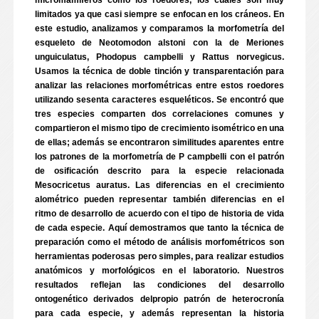
micromamíferos como los roedores, los cuales son muy
limitados ya que casi siempre se enfocan en los cráneos. En
este estudio, analizamos y comparamos la morfometría del
esqueleto de Neotomodon alstoni con la de Meriones
unguiculatus, Phodopus campbelli y Rattus norvegicus.
Usamos la técnica de doble tinción y transparentación para
analizar las relaciones morfométricas entre estos roedores
utilizando sesenta caracteres esqueléticos. Se encontró que
tres especies comparten dos correlaciones comunes y
compartieron el mismo tipo de crecimiento isométrico en una
de ellas; además se encontraron similitudes aparentes entre
los patrones de la morfometría de P campbelli con el patrón
de osificación descrito para la especie relacionada
Mesocricetus auratus. Las diferencias en el crecimiento
alométrico pueden representar también diferencias en el
ritmo de desarrollo de acuerdo con el tipo de historia de vida
de cada especie. Aquí demostramos que tanto la técnica de
preparación como el método de análisis morfométricos son
herramientas poderosas pero simples, para realizar estudios
anatómicos y morfológicos en el laboratorio. Nuestros
resultados reflejan las condiciones del desarrollo
ontogenético derivados delpropio patrón de heterocronía
para cada especie, y además representan la historia