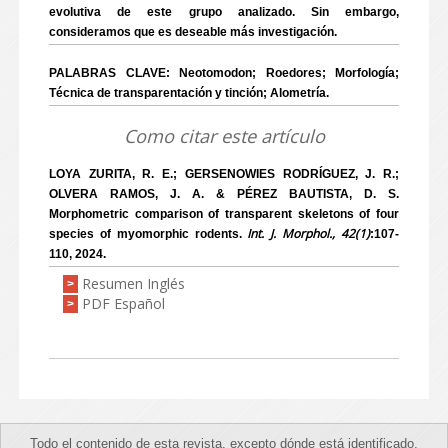
evolutiva de este grupo analizado. Sin embargo,
consideramos que es deseable más investigación.
PALABRAS CLAVE: Neotomodon; Roedores; Morfología;
Técnica de transparentación y tinción; Alometría.
Como citar este artículo
LOYA ZURITA, R. E.; GERSENOWIES RODRÍGUEZ, J. R.;
OLVERA RAMOS, J. A. & PÉREZ BAUTISTA, D. S.
Morphometric comparison of transparent skeletons of four
Int. J. Morphol., 42(1)
species of myomorphic rodents.
:107-
110, 2024.
Resumen Inglés
>
PDF Español
>
Todo el contenido de esta revista, excepto dónde está identificado,