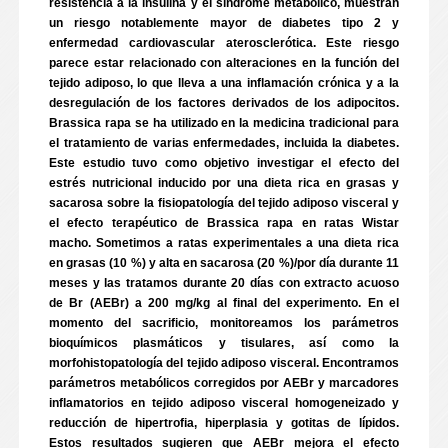
resistencia a la insulina y el síndrome metabólico, muestran
un riesgo notablemente mayor de diabetes tipo 2 y
enfermedad cardiovascular aterosclerótica. Este riesgo
parece estar relacionado con alteraciones en la función del
tejido adiposo, lo que lleva a una inflamación crónica y a la
desregulación de los factores derivados de los adipocitos.
Brassica rapa se ha utilizado en la medicina tradicional para
el tratamiento de varias enfermedades, incluida la diabetes.
Este estudio tuvo como objetivo investigar el efecto del
estrés nutricional inducido por una dieta rica en grasas y
sacarosa sobre la fisiopatología del tejido adiposo visceral y
el efecto terapéutico de Brassica rapa en ratas Wistar
macho. Sometimos a ratas experimentales a una dieta rica
en grasas (10 %) y alta en sacarosa (20 %)/por día durante 11
meses y las tratamos durante 20 días con extracto acuoso
de Br (AEBr) a 200 mg/kg al final del experimento. En el
momento del sacrificio, monitoreamos los parámetros
bioquímicos plasmáticos y tisulares, así como la
morfohistopatología del tejido adiposo visceral. Encontramos
parámetros metabólicos corregidos por AEBr y marcadores
inflamatorios en tejido adiposo visceral homogeneizado y
reducción de hipertrofia, hiperplasia y gotitas de lípidos.
Estos resultados sugieren que AEBr mejora el efecto