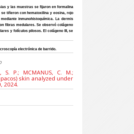
psias y las muestras se fijaron en formalina
se tiñeron con hematoxilina y eosina, rojo
zó mediante inmunohistoquímica. La dermis
con fibras medulares. Se observó colágeno
res y folículos pilosos. El colágeno III, se
oscopía electrónica de barrido.
o
, S. P.; MCMANUS, C. M.;
 pacos) skin analyzed under
, 2024.