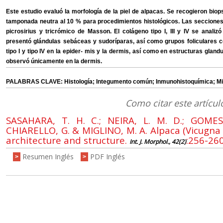
Este estudio evaluó la morfología de la piel de alpacas. Se recogieron bio
tamponada neutra al 10 % para procedimientos histológicos. Las secciones 
picrosirius y tricrómico de Masson. El colágeno tipo I, III y IV se anali
presentó glándulas sebáceas y sudoríparas, así como grupos foliculares 
tipo I y tipo IV en la epider- mis y la dermis, así como en estructuras glandula
observó únicamente en la dermis.
PALABRAS CLAVE: Histología; Integumento común; Inmunohistoquímica; Micr
Como citar este artícul
SASAHARA, T. H. C.; NEIRA, L. M. D.; GOMES
CHIARELLO, G. & MIGLINO, M. A. Alpaca (Vicugna
architecture and structure.
:256-260
Int. J. Morphol., 42(2)
Resumen Inglés
PDF Inglés
>
>