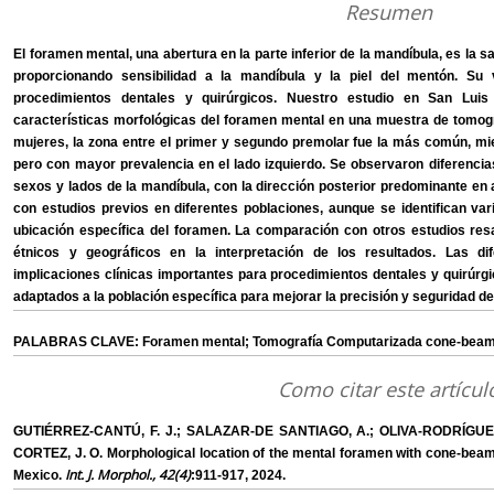
Resumen
El foramen mental, una abertura en la parte inferior de la mandíbula, es la sa
proporcionando sensibilidad a la mandíbula y la piel del mentón. Su 
procedimientos dentales y quirúrgicos. Nuestro estudio en San Luis P
características morfológicas del foramen mental en una muestra de tomogr
mujeres, la zona entre el primer y segundo premolar fue la más común, m
pero con mayor prevalencia en el lado izquierdo. Se observaron diferencias
sexos y lados de la mandíbula, con la dirección posterior predominante 
con estudios previos en diferentes poblaciones, aunque se identifican vari
ubicación específica del foramen. La comparación con otros estudios res
étnicos y geográficos en la interpretación de los resultados. Las d
implicaciones clínicas importantes para procedimientos dentales y quirúr
adaptados a la población específica para mejorar la precisión y seguridad de
PALABRAS CLAVE: Foramen mental; Tomografía Computarizada cone-beam
Como citar este artícul
GUTIÉRREZ-CANTÚ, F. J.; SALAZAR-DE SANTIAGO, A.; OLIVA-RODRÍGUE
CORTEZ, J. O. Morphological location of the mental foramen with cone-beam
Int. J. Morphol., 42(4)
Mexico.
:911-917, 2024.