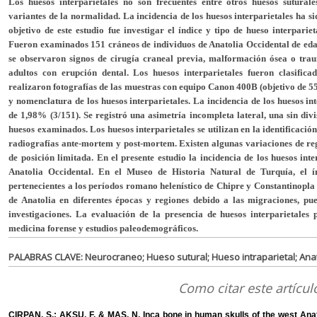
Los huesos interparietales no son frecuentes entre otros huesos sutural
variantes de la normalidad. La incidencia de los huesos interparietales ha si
objetivo de este estudio fue investigar el índice y tipo de hueso interparie
Fueron examinados 151 cráneos de individuos de Anatolia Occidental de eda
se observaron signos de cirugía craneal previa, malformación ósea o tra
adultos con erupción dental. Los huesos interparietales fueron clasific
realizaron fotografías de las muestras con equipo Canon 400B (objetivo de 55
y nomenclatura de los huesos interparietales. La incidencia de los huesos in
de 1,98% (3/151). Se registró una asimetría incompleta lateral, una sin divi
huesos examinados. Los huesos interparietales se utilizan en la identificaci
radiografías ante-mortem y post-mortem. Existen algunas variaciones de reg
de posición limitada. En el presente estudio la incidencia de los huesos int
Anatolia Occidental. En el Museo de Historia Natural de Turquía, el ín
pertenecientes a los períodos romano helenístico de Chipre y Constantinopla
de Anatolia en diferentes épocas y regiones debido a las migraciones, pue
investigaciones. La evaluación de la presencia de huesos interparietales p
medicina forense y estudios paleodemográficos.
PALABRAS CLAVE: Neurocraneo; Hueso sutural; Hueso intraparietal; Anat
Como citar este artícul
CIRPAN, S.; AKSU, F. & MAS, N. Inca bone in human skulls of the west Anat