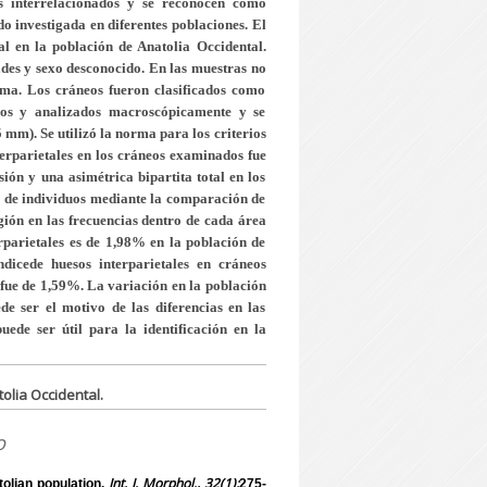
es interrelacionados y se reconocen como
do investigada en diferentes poblaciones. El
tal en la población de Anatolia Occidental.
des y sexo desconocido. En las muestras no
uma. Los cráneos fueron clasificados como
ados y analizados macroscópicamente y se
 mm). Se utilizó la norma para los criterios
terparietales en los cráneos examinados fue
sión y una asimétrica bipartita total en los
ón de individuos mediante la comparación de
ión en las frecuencias dentro de cada área
erparietales es de 1,98% en la población de
dicede huesos interparietales en cráneos
 fue de 1,59%. La variación en la población
de ser el motivo de las diferencias en las
uede ser útil para la identificación en la
olia Occidental.
o
Int. J. Morphol., 32(1):
olian population.
275-