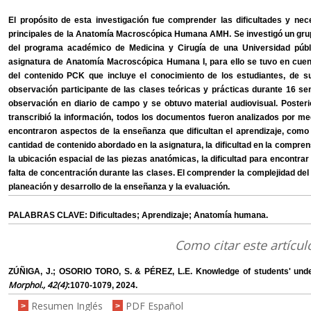
El propósito de esta investigación fue comprender las dificultades y ne
principales de la Anatomía Macroscópica Humana AMH. Se investigó un gr
del programa académico de Medicina y Cirugía de una Universidad púb
asignatura de Anatomía Macroscópica Humana I, para ello se tuvo en cuen
del contenido PCK que incluye el conocimiento de los estudiantes, de su
observación participante de las clases teóricas y prácticas durante 16 s
observación en diario de campo y se obtuvo material audiovisual. Posterior
transcribió la información, todos los documentos fueron analizados por med
encontraron aspectos de la enseñanza que dificultan el aprendizaje, como 
cantidad de contenido abordado en la asignatura, la dificultad en la compren
la ubicación espacial de las piezas anatómicas, la dificultad para encontra
falta de concentración durante las clases. El comprender la complejidad de
planeación y desarrollo de la enseñanza y la evaluación.
PALABRAS CLAVE: Dificultades; Aprendizaje; Anatomía humana.
Como citar este artícul
ZÚÑIGA, J.; OSORIO TORO, S. & PÉREZ, L.E. Knowledge of students' un
Morphol., 42(4)
:1070-1079, 2024.
Resumen Inglés
PDF Español
>
>