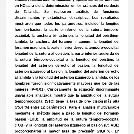
en HO para dicha determinación en los cráneos del nordeste
de Tailandia. Se realizaron análisis de funciones
discriminantes y estadística descriptiva. Los resultados
mostraron que todos los parámetros, incluido la longitud
hormion-basion, la parte bi-inferior de la sutura temporo-
occipital, la anchura bi- asterion, la longitud del opisthion-
lambda, la anchura del foramen magnum, la longitud del
foramen magnum, la parte inferior derecha temporo-occipital,
longitud de la sutura al opistion, la parte inferior izquierda de
la sutura témporo-occipital a la longitud del opistion, la
longitud del asterion derecho al basion, la longitud del
asterion izquierdo al basion, la longitud del asterion derecho
al lambda y la longitud del asterion izquierdo a lambda, de los
hombres fueron significativamente mayores que los de las
mujeres (P<0,01). Curiosamente, la ecuación discriminante
univariable analizada mostró que la amplitud de la sutura
temporooccipital (STO) tiene la tasa de pre- cisión más alta
(75,4 %) entre 12 parámetros. Para el análisis multivariable
mediante el método paso a paso, la longitud del hormion-
basion (LHB), la amplitud de la sutura témporo-occipital
(TOB) y la longitud del asterion izquierdo al basion (Lt. ABL)
proporcionaron la mayor tasa de precisión (78,8 %). En