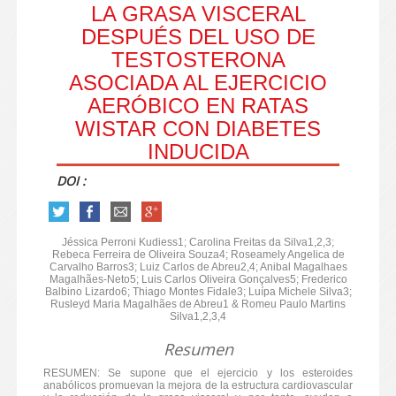
LA GRASA VISCERAL
DESPUÉS DEL USO DE
TESTOSTERONA
ASOCIADA AL EJERCICIO
AERÓBICO EN RATAS
WISTAR CON DIABETES
INDUCIDA
DOI :
Jéssica Perroni Kudiess1; Carolina Freitas da Silva1,2,3;
Rebeca Ferreira de Oliveira Souza4; Roseamely Angelica de
Carvalho Barros3; Luiz Carlos de Abreu2,4; Anibal Magalhaes
Magalhães-Neto5; Luis Carlos Oliveira Gonçalves5; Frederico
Balbino Lizardo6; Thiago Montes Fidale3; Luípa Michele Silva3;
Rusleyd Maria Magalhães de Abreu1 & Romeu Paulo Martins
Silva1,2,3,4
Resumen
RESUMEN: Se supone que el ejercicio y los esteroides
anabólicos promuevan la mejora de la estructura cardiovascular