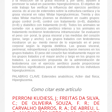
y la reducción de la grasa visceral y, por tanto, ayuden a
promover la salud en pacientes hiperglucémicos. El objetivo de
este trabajo fue verificar la influencia del ejercicio aeróbico
asocia- do al uso de esteroides sobre la estructura cardíaca y la
grasa visceral en ratas Wistar hiperglucémicas. Treinta y dos
ratas Wistar machos jóvenes se dividieron en cuatro grupos:
grupo control (n=8), control con tratamiento (n=8), diabético
(n=8) y diabético con tratamiento (n=8). Todos los animales se
sometie- ron a ejercicio aeróbico intenso y los animales en
tratamiento recibieron testosterona intramuscular. Se evaluaron
el peso cor- poral, la grasa visceral y las medidas del corazón
(peso, largo y ancho). Los grupos tratados con testosterona
mostraron un au- mento menor de lo esperado en el peso
corporal según la ingesta dietética. Las grasas visceral,
perirrenal, retroperitoneal y epididimaria fueron menores en los
grupos tratados. El peso del corazón fue relativamente mayor en
los grupos tratados y el mayor ancho y largo en los grupos no
tratados. La asociación propuesta de la administración de
testosterona con el ejercicio aeróbico puede proporcionar
beneficios significativos para el metabolismo de los individuos
hiperglucémicos.
PALABRAS CLAVE: Esteroides anabólicos; Activi- dad física;
Hiperglucemia.
Como citar este artículo
PERRONI KUDIESS, J.; FREITAS DA SILVA,
C.; DE OLIVEIRA SOUZA, F. R.; DE
CARVALHO BARROS, R. A.; DE ABREU, L.