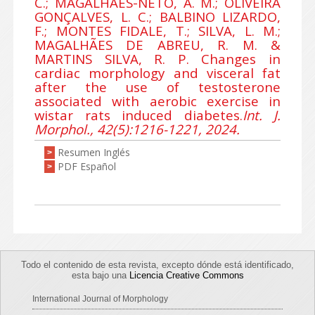
C.; MAGALHÃES-NETO, A. M.; OLIVEIRA
GONÇALVES, L. C.; BALBINO LIZARDO,
F.; MONTES FIDALE, T.; SILVA, L. M.;
MAGALHÃES DE ABREU, R. M. &
MARTINS SILVA, R. P. Changes in
cardiac morphology and visceral fat
after the use of testosterone
associated with aerobic exercise in
wistar rats induced diabetes.
Int. J.
Morphol., 42(5):1216-1221, 2024.
Resumen Inglés
>
PDF Español
>
Todo el contenido de esta revista, excepto dónde está identificado,
esta bajo una
Licencia Creative Commons
International Journal of Morphology