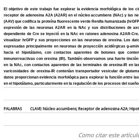
El objetivo de este trabajo fue explorar la evidencia morfológica de los c
receptor de adenosina A2A (A2AR) en el núcleo accumbens (NAc) y las neu
(AAV) que codifica la proteína fluorescente verde Renilla humanizada (hrGFP)
expresión de las neuronas A2AR en la NAc y sus distribuciones de ax
dependiente de Cre se inyectó en la NAc en ratones adenosina A2AR-Cre. 
visualizar hrGFP y sus proyecciones en las neuronas de orexina. Los da
expresadas principalmente en neuronas de proyección acidérgicas g-amin
hacia el hipotálamo, con contactos aparentes de botones que conte
inmunorreactivas con orexina (IR). También observamos una fuerte tinción 
en la NAc, con contactos aparentes de las terminales de orexina-IR en l
varicosidades de orexina-IR contenían transportador vesicular de glutam
datos proporcionan evidencia morfológica para explorar la función entre l
en el hipotálamo, particularmente en la regulación de los procesos del sueño
PALABRAS
CLAVE: Núcleo accumbens; Receptor de adenosina A
2A
; Hipo
Como citar este artícul