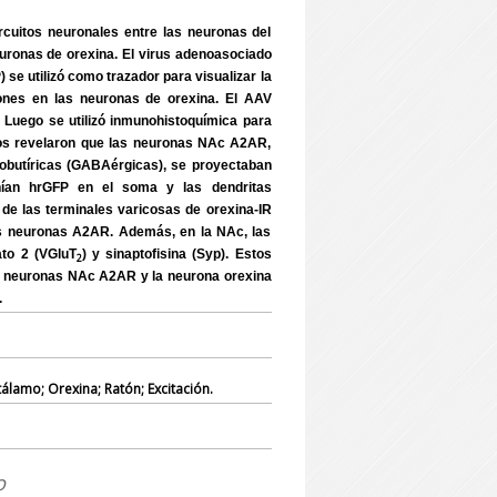
ircuitos neuronales entre las neuronas del
ronas de orexina. El virus adenoasociado
 se utilizó como trazador para visualizar la
ones en las neuronas de orexina. El AAV
Luego se utilizó inmunohistoquímica para
tos revelaron que las neuronas NAc A2AR,
obutíricas (GABAérgicas), se proyectaban
nían hrGFP en el soma y las dendritas
de las terminales varicosas de orexina-IR
as neuronas A2AR. Además, en la NAc, las
ato 2 (VGluT
) y sinaptofisina (Syp). Estos
2
as neuronas NAc A2AR y la neurona orexina
.
tálamo; Orexina; Ratón; Excitación.
o