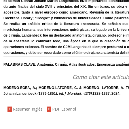
El alemán Conrad Johann Martin Langenbeck hizo importantes contribucione
durante finales del siglo XVIII y principios del XIX. Sin embargo, su obra y
accesible, tanto a nivel europeo como americano. Revisión de la literat
Cochrane Library; “Google” y bibliotecas de universidades. Como palabras c
Se realiza un análisis crítico de la literatura encontrada. Se señalan su
morfología humana, sus intervenciones quirúrgicas, su legado en la Unive
de cirugía. Langenbeck fue un destacado anatomista, cirujano, profesor e i
de la anestesia lo cambiara todo, una época en la que la disección de c
operaciones exitosas. El nombre de CJM Langenbeck siempre perdurará a tra
operaciones, y debe ser recordado como el último cirujano anatomista del si
PALABRAS CLAVE: Anatomía; Cirugía; Atlas ilustrados; Enseñanza anatómica
Como citar este artícul
MORENO-EGEA, A.; MORENO-LATORRE, C. & MORENO- LATORRE, A. The l
Int. J. Morphol., 42(5):
Johann Langenbeck (1776-1851).
1328-1337, 2024.
Resumen Inglés
PDF Español
>
>