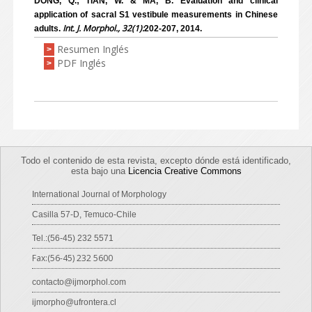
DONG, Q.; TIAN, W. & MA, B. Evaluation and clinical
application of sacral S1 vestibule measurements in Chinese
Int. J. Morphol., 32(1):
adults.
202-207, 2014.
Resumen Inglés
>
PDF Inglés
>
Todo el contenido de esta revista, excepto dónde está identificado,
esta bajo una
Licencia Creative Commons
International Journal of Morphology
Casilla 57-D, Temuco-Chile
Tel.:(56-45) 232 5571
Fax:(56-45) 232 5600
contacto@ijmorphol.com
ijmorpho@ufrontera.cl