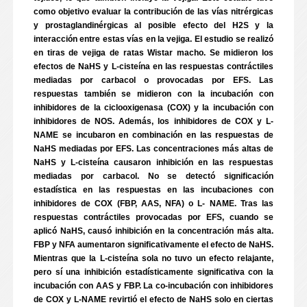
como objetivo evaluar la contribución de las vías nitrérgicas
y prostaglandinérgicas al posible efecto del H2S y la
interacción entre estas vías en la vejiga. El estudio se realizó
en tiras de vejiga de ratas Wistar macho. Se midieron los
efectos de NaHS y L-cisteína en las respuestas contráctiles
mediadas por carbacol o provocadas por EFS. Las
respuestas también se midieron con la incubación con
inhibidores de la ciclooxigenasa (COX) y la incubación con
inhibidores de NOS. Además, los inhibidores de COX y L-
NAME se incubaron en combinación en las respuestas de
NaHS mediadas por EFS. Las concentraciones más altas de
NaHS y L-cisteína causaron inhibición en las respuestas
mediadas por carbacol. No se detectó significación
estadística en las respuestas en las incubaciones con
inhibidores de COX (FBP, AAS, NFA) o L- NAME. Tras las
respuestas contráctiles provocadas por EFS, cuando se
aplicó NaHS, causó inhibición en la concentración más alta.
FBP y NFA aumentaron significativamente el efecto de NaHS.
Mientras que la L-cisteína sola no tuvo un efecto relajante,
pero sí una inhibición estadísticamente significativa con la
incubación con AAS y FBP. La co-incubación con inhibidores
de COX y L-NAME revirtió el efecto de NaHS solo en ciertas