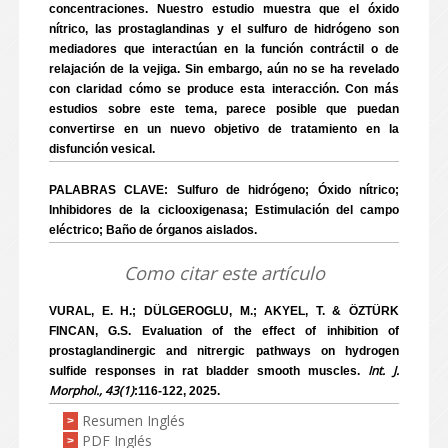
concentraciones. Nuestro estudio muestra que el óxido
nítrico, las prostaglandinas y el sulfuro de hidrógeno son
mediadores que interactúan en la función contráctil o de
relajación de la vejiga. Sin embargo, aún no se ha revelado
con claridad cómo se produce esta interacción. Con más
estudios sobre este tema, parece posible que puedan
convertirse en un nuevo objetivo de tratamiento en la
disfunción vesical.
PALABRAS CLAVE: Sulfuro de hidrógeno; Óxido nítrico;
Inhibidores de la ciclooxigenasa; Estimulación del campo
eléctrico; Baño de órganos aislados.
Como citar este artículo
VURAL, E. H.; DÜLGEROGLU, M.; AKYEL, T. & ÖZTÜRK
FINCAN, G.S. Evaluation of the effect of inhibition of
prostaglandinergic and nitrergic pathways on hydrogen
Int. J.
sulfide responses in rat bladder smooth muscles.
Morphol., 43(1)
:116-122, 2025.
Resumen Inglés
>
PDF Inglés
>