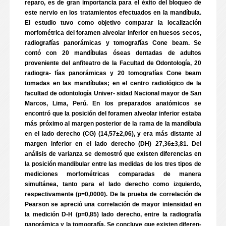
reparo, es de gran importancia para el éxito del bloqueo de
este nervio en los tratamientos efectuados en la mandíbula.
El estudio tuvo como objetivo comparar la localización
morfométrica del foramen alveolar inferior en huesos secos,
radiografías panorámicas y tomografías Cone beam. Se
contó con 20 mandíbulas óseas dentadas de adultos
proveniente del anfiteatro de la Facultad de Odontología, 20
radiogra- fías panorámicas y 20 tomografías Cone beam
tomadas en las mandíbulas; en el centro radiológico de la
facultad de odontología Univer- sidad Nacional mayor de San
Marcos, Lima, Perú. En los preparados anatómicos se
encontró que la posición del foramen alveolar inferior estaba
más próximo al margen posterior de la rama de la mandíbula
en el lado derecho (CG) (14,57±2,06), y era más distante al
margen inferior en el lado derecho (DH) 27,36±3,81. Del
análisis de varianza se demostró que existen diferencias en
la posición mandibular entre las medidas de los tres tipos de
mediciones morfométricas comparadas de manera
simultánea, tanto para el lado derecho como izquierdo,
respectivamente (p=0,0000). De la prueba de correlación de
Pearson se apreció una correlación de mayor intensidad en
la medición D-H (p=0,85) lado derecho, entre la radiografía
panorámica y la tomografía. Se concluye que existen diferen-