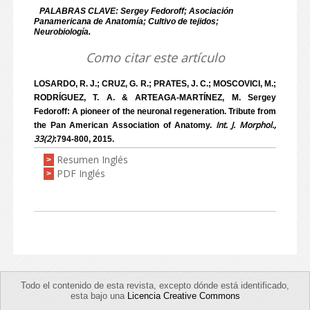
PALABRAS CLAVE: Sergey Fedoroff; Asociación
Panamericana de Anatomía; Cultivo de tejidos;
Neurobiología.
Como citar este artículo
LOSARDO, R. J.; CRUZ, G. R.; PRATES, J. C.; MOSCOVICI, M.;
RODRÍGUEZ, T. A. & ARTEAGA-MARTÍNEZ, M. Sergey
Fedoroff: A pioneer of the neuronal regeneration. Tribute from
Int. J. Morphol.,
the Pan American Association of Anatomy.
33(2)
:794-800, 2015.
Resumen Inglés
>
PDF Inglés
>
Todo el contenido de esta revista, excepto dónde está identificado,
esta bajo una
Licencia Creative Commons