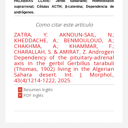
PALABRAS CLAVE: Jerbo sahariano; Homeostasis
suprarrenal; Células ACTH; β-catenina; Dependencia de
andrógenos.
Como citar este artículo
ZATRA, Y; AKNOUN-SAIL, N.;
KHEDDACHE, A.; BENMOULOUD, A.;
CHAKHMA, A.; KHAMMAR, F.;
CHARALLAH, S. & AMIRAT, Z. Androgen
Dependency of the pituitary-adrenal
axis in the gerbil Gerbillus tarabuli
(Thomas, 1902) living in the Algerian
Sahara desert. Int. J. Morphol.,
43(4):1214-1222, 2025.
Resumen Inglés
>
PDF Inglés
>