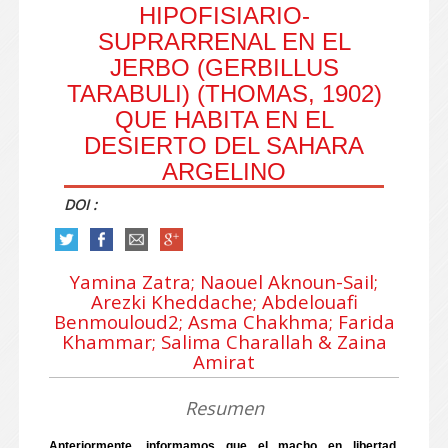
HIPOFISIARIO-
SUPRARRENAL EN EL
JERBO (GERBILLUS
TARABULI) (THOMAS, 1902)
QUE HABITA EN EL
DESIERTO DEL SAHARA
ARGELINO
DOI :
Yamina Zatra; Naouel Aknoun-Sail;
Arezki Kheddache; Abdelouafi
Benmouloud2; Asma Chakhma; Farida
Khammar; Salima Charallah & Zaina
Amirat
Resumen
Anteriormente, informamos que el macho en libertad,