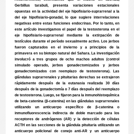
Gerbillus tarabuli, presenta variaciones estacionales
opuestas en la actividad del eje hipofisiario-suprarrenal a la
del eje hipofisiario-gonadal, lo que sugiere interrelaciones
negativas entre estas funciones endocrinas. Por lo tanto, en
este artículo investigamos el papel de la testosterona en el
eje hipofisiario-suprarrenal mediante la extirpación de
testículos durante el período sexualmente activo. Los jerbos
fueron capturados en el invierno y a principios de la
primavera en su biotopo natural del Sahara. La investigación
involucró a tres grupos de ocho machos adultos (control
simulado operado, jerbos gonadectomizados y jerbos
gonadectomizados con reemplazo de testosterona). Las
glándulas suprarrenales y pituitarias derechas se extrajeron
rápidamente después de la eutanasia realizada 30 días
después de la gonadectomía o 7 días después del reemplazo
de testosterona. Luego, se fijaron para la inmunohistoquímica
de beta-catenina (β-catenina) en las glándulas suprarrenales
utilizando un anticuerpo específico de β-catenina o
inmunofluorescencia indirecta de doble marcado para los
receptores de andrógenos (AR) y la detección de células
ACTH en las secciones de la glándula pituitaria utilizando un
anticuerpo policlonal de conejo anti-AR y un anticuerpo