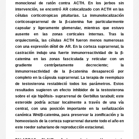
monoclonal de ratón contra ACTH. En los jerbos sin
intervención, se encontró AR colocalizado con ACTH en las
células corticotropicas pituitarias. La inmunolocalización
corticosuprarrenal de la β-catenina fue particularmente
capsular y ligeramente glomerular, mientras que estuvo
ausente en las zonas corticales internas. Tras la
orquiectomía, las células ACTH fueron menos numerosas
con una expresión débil de AR. En la corteza suprarrenal, la
castración indujo una fuerte inmunorreactividad de la β-
catenina en las zonas fasciculada y reticular con un
gradiente centrípetamente decreciente; la
inmunorreactividad de la β-catenina desapareció por
completo en la cápsula suprarrenal. La terapia de reemplazo
de testosterona restableció todos los parámetros. Estos
resultados sugieren un efecto inhibidor de la testosterona
sobre el eje hipófisis- suprarrenal de Gerbillus tarabuli; este
esteroide podría actuar localmente a través de una vía
central, con una posición importante en la señalización
canónica Wnt/β-catenina, para preservar la zonificación y la
homeostasis de la corteza suprarrenal durante todo el año en
este roedor sahariano de reproducción estacional.