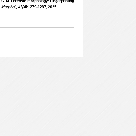
M. Forensic morphology: Fingerprinting
J. Morphol., 43(4)
:1279-1287, 2025.