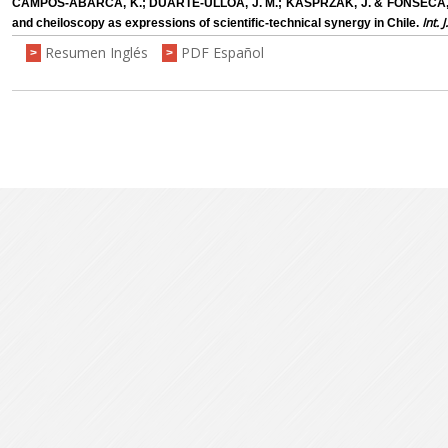
CAMPOS-ABARCA, K.; DUARTE-ULLOA, J. M.; KASPRZAK, J. & FONSECA, G. 
Int. 
and cheiloscopy as expressions of scientific-technical synergy in Chile.
Resumen Inglés
PDF Español
>
>