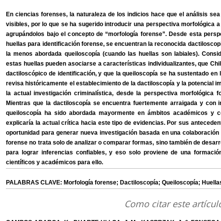
En ciencias forenses, la naturaleza de los indicios hace que el análisis se
visibles, por lo que se ha sugerido introducir una perspectiva morfológica a e
agrupándolos bajo el concepto de “morfología forense”. Desde esta perspe
huellas para identificación forense, se encuentran la reconocida dactiloscopi
la menos abordada queiloscopía (cuando las huellas son labiales). Consi
estas huellas pueden asociarse a características individualizantes, que Chi
dactiloscópico de identificación, y que la queiloscopía se ha sustentado en
revisa históricamente el establecimiento de la dactiloscopía y la potencial im
la actual investigación criminalística, desde la perspectiva morfológica
Mientras que la dactiloscopía se encuentra fuertemente arraigada y con in
queiloscopía ha sido abordada mayormente en ámbitos académicos y 
explicaría la actual crítica hacia este tipo de evidencias. Por sus antece
oportunidad para generar nueva investigación basada en una colaboración te
forense no trata solo de analizar o comparar formas, sino también de desa
para lograr inferencias confiables, y eso solo proviene de una formación
científicos y académicos para ello.
PALABRAS CLAVE: Morfología forense; Dactiloscopía; Queiloscopía; Huellas 
Como citar este artícul