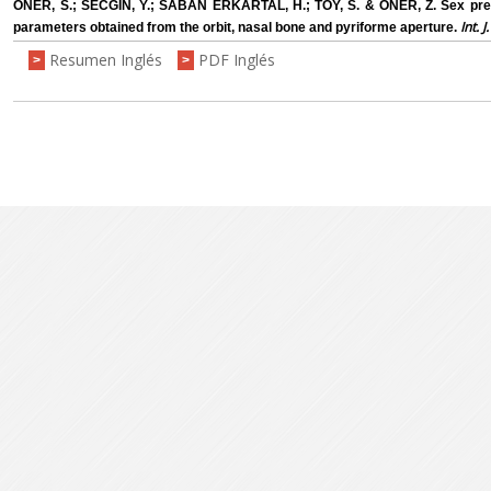
ONER, S.; SECGIN, Y.; SABAN ERKARTAL, H.; TOY, S. & ONER, Z. Sex pred
Int. J
parameters obtained from the orbit, nasal bone and pyriforme aperture.
Resumen Inglés
PDF Inglés
>
>