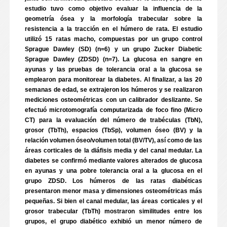
estudio tuvo como objetivo evaluar la influencia de la
geometría ósea y la morfología trabecular sobre la
resistencia a la tracción en el húmero de rata. El estudio
utilizó 15 ratas macho, compuestas por un grupo control
Sprague Dawley (SD) (n=6) y un grupo Zucker Diabetic
Sprague Dawley (ZDSD) (n=7). La glucosa en sangre en
ayunas y las pruebas de tolerancia oral a la glucosa se
emplearon para monitorear la diabetes. Al finalizar, a las 20
semanas de edad, se extrajeron los húmeros y se realizaron
mediciones osteométricas con un calibrador deslizante. Se
efectuó microtomografía computarizada de foco fino (Micro
CT) para la evaluación del número de trabéculas (TbN),
grosor (TbTh), espacios (TbSp), volumen óseo (BV) y la
relación volumen óseo/volumen total (BV/TV), así como de las
áreas corticales de la diáfisis media y del canal medular. La
diabetes se confirmó mediante valores alterados de glucosa
en ayunas y una pobre tolerancia oral a la glucosa en el
grupo ZDSD. Los húmeros de las ratas diabéticas
presentaron menor masa y dimensiones osteométricas más
pequeñas. Si bien el canal medular, las áreas corticales y el
grosor trabecular (TbTh) mostraron similitudes entre los
grupos, el grupo diabético exhibió un menor número de