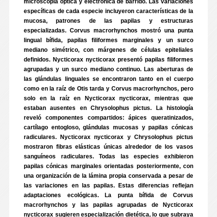
microscopía óptica y electrónica de barrido. Las variaciones
específicas de cada especie incluyeron características de la
mucosa, patrones de las papilas y estructuras
especializadas. Corvus macrorhynchos mostró una punta
lingual bífida, papilas filiformes marginales y un surco
mediano simétrico, con márgenes de células epiteliales
definidos. Nycticorax nycticorax presentó papilas filiformes
agrupadas y un surco mediano continuo. Las aberturas de
las glándulas linguales se encontraron tanto en el cuerpo
como en la raíz de Otis tarda y Corvus macrorhynchos, pero
solo en la raíz en Nycticorax nycticorax, mientras que
estaban ausentes en Chrysolophus pictus. La histología
reveló componentes compartidos: ápices queratinizados,
cartílago entogloso, glándulas mucosas y papilas cónicas
radiculares. Nycticorax nycticorax y Chrysolophus pictus
mostraron fibras elásticas únicas alrededor de los vasos
sanguíneos radiculares. Todas las especies exhibieron
papilas cónicas marginales orientadas posteriormente, con
una organización de la lámina propia conservada a pesar de
las variaciones en las papilas. Estas diferencias reflejan
adaptaciones ecológicas. La punta bífida de Corvus
macrorhynchos y las papilas agrupadas de Nycticorax
nycticorax sugieren especialización dietética, lo que subraya