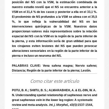
posición del NS con la VSM, la estimación combinada de
nuestro estudio reveló que el NS se encuentra anterior a la
VSM en el 31,4 % de los casos y posterior a ella en el 33,1 %.
El predominio de NS profundos a la VSM se alinea con el 35,5
%, lo que refleja la vulnerabilidad del NS en las
intervenciones quirúrgicas de la VSM. Nuestros datos
proporcionan valores más representativos sobre la relación
espacial del NS con la VSM en la región de la parte inferior de
la pierna, y esta información sería de gran utilidad para que
los cirujanos eviten lesiones del NS que pueden provocar
alteraciones sensoriales en la región de la parte inferior de la
pierna e incluso un neuroma del NS.
PALABRAS CLAVE: Vena safena magna; Nervio safeno;
Distancia; Región de la parte inferior de la pierna; Lesión.
Como citar este artículo
POTU, B. K.; SHIITU, B. S.; ALMARABHEH, A. & EL-DIN, W. A.
N. Understanding spatial relationship of saphenous nerve and
great saphenous vein in the lower leg region: A systematic
Int. J. Morphol., 43(5)
review and meta-analysis.
:1537-1544,