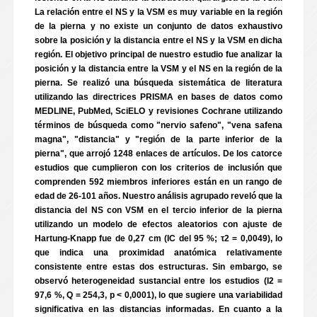
La relación entre el NS y la VSM es muy variable en la región
de la pierna y no existe un conjunto de datos exhaustivo
sobre la posición y la distancia entre el NS y la VSM en dicha
región. El objetivo principal de nuestro estudio fue analizar la
posición y la distancia entre la VSM y el NS en la región de la
pierna. Se realizó una búsqueda sistemática de literatura
utilizando las directrices PRISMA en bases de datos como
MEDLINE, PubMed, SciELO y revisiones Cochrane utilizando
términos de búsqueda como "nervio safeno", "vena safena
magna", "distancia" y "región de la parte inferior de la
pierna", que arrojó 1248 enlaces de artículos. De los catorce
estudios que cumplieron con los criterios de inclusión que
comprenden 592 miembros inferiores están en un rango de
edad de 26-101 años. Nuestro análisis agrupado reveló que la
distancia del NS con VSM en el tercio inferior de la pierna
utilizando un modelo de efectos aleatorios con ajuste de
Hartung-Knapp fue de 0,27 cm (IC del 95 %; τ2 = 0,0049), lo
que indica una proximidad anatómica relativamente
consistente entre estas dos estructuras. Sin embargo, se
observó heterogeneidad sustancial entre los estudios (I2 =
97,6 %, Q = 254,3, p < 0,0001), lo que sugiere una variabilidad
significativa en las distancias informadas. En cuanto a la