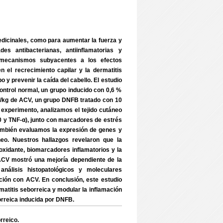
medicinales, como para aumentar la fuerza y
s antibacterianas, antiinflamatorias y
os mecanismos subyacentes a los efectos
n el recrecimiento capilar y la dermatitis
y prevenir la caída del cabello. El estudio
control normal, un grupo inducido con 0,6 %
g/kg de ACV, un grupo DNFB tratado con 10
experimento, analizamos el tejido cutáneo
10 y TNF-α), junto con marcadores de estrés
 También evaluamos la expresión de genes y
neo. Nuestros hallazgos revelaron que la
ioxidante, biomarcadores inflamatorios y la
ACV mostró una mejoría dependiente de la
álisis histopatológicos y moleculares
nción con ACV. En conclusión, este estudio
matitis seborreica y modular la inflamación
borreica inducida por DNFB.
rreico.