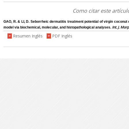
Como citar este artícul
GAO, R. & LI, D. Seborrheic dermatitis treatment potential of virgin coconut o
Int. J. Mor
model via biochemical, molecular, and histopathological analyses.
Resumen Inglés
PDF Inglés
>
>