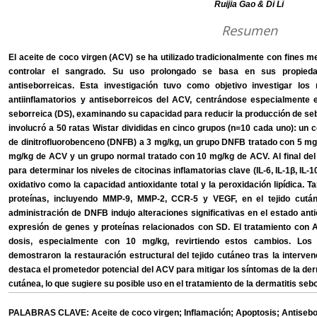
Ruijia Gao & Di Li
Resumen
El aceite de coco virgen (ACV) se ha utilizado tradicionalmente con fines 
controlar el sangrado. Su uso prolongado se basa en sus propiedade
antiseborreicas. Esta investigación tuvo como objetivo investigar l
antiinflamatorios y antiseborreicos del ACV, centrándose especialmente e
seborreica (DS), examinando su capacidad para reducir la producción de sebo 
involucró a 50 ratas Wistar divididas en cinco grupos (n=10 cada uno): un 
de dinitrofluorobenceno (DNFB) a 3 mg/kg, un grupo DNFB tratado con 5 m
mg/kg de ACV y un grupo normal tratado con 10 mg/kg de ACV. Al final del 
para determinar los niveles de citocinas inflamatorias clave (IL-6, IL-1β, IL-
oxidativo como la capacidad antioxidante total y la peroxidación lipídica.
proteínas, incluyendo MMP-9, MMP-2, CCR-5 y VEGF, en el tejido cutá
administración de DNFB indujo alteraciones significativas en el estado ant
expresión de genes y proteínas relacionados con SD. El tratamiento con 
dosis, especialmente con 10 mg/kg, revirtiendo estos cambios. Los an
demostraron la restauración estructural del tejido cutáneo tras la interve
destaca el prometedor potencial del ACV para mitigar los síntomas de la der
cutánea, lo que sugiere su posible uso en el tratamiento de la dermatitis se
PALABRAS CLAVE: Aceite de coco virgen; Inflamación; Apoptosis; Antisebo