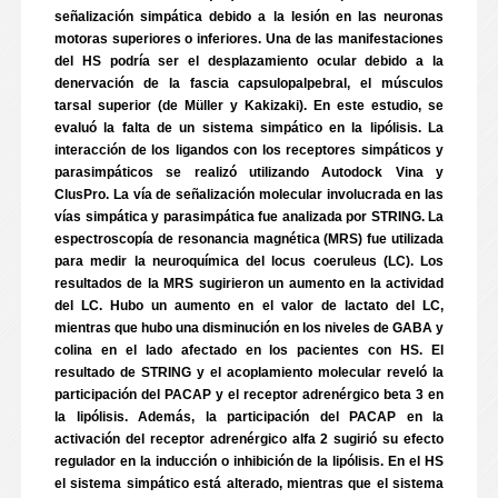
señalización simpática debido a la lesión en las neuronas
motoras superiores o inferiores. Una de las manifestaciones
del HS podría ser el desplazamiento ocular debido a la
denervación de la fascia capsulopalpebral, el músculos
tarsal superior (de Müller y Kakizaki). En este estudio, se
evaluó la falta de un sistema simpático en la lipólisis. La
interacción de los ligandos con los receptores simpáticos y
parasimpáticos se realizó utilizando Autodock Vina y
ClusPro. La vía de señalización molecular involucrada en las
vías simpática y parasimpática fue analizada por STRING. La
espectroscopía de resonancia magnética (MRS) fue utilizada
para medir la neuroquímica del locus coeruleus (LC). Los
resultados de la MRS sugirieron un aumento en la actividad
del LC. Hubo un aumento en el valor de lactato del LC,
mientras que hubo una disminución en los niveles de GABA y
colina en el lado afectado en los pacientes con HS. El
resultado de STRING y el acoplamiento molecular reveló la
participación del PACAP y el receptor adrenérgico beta 3 en
la lipólisis. Además, la participación del PACAP en la
activación del receptor adrenérgico alfa 2 sugirió su efecto
regulador en la inducción o inhibición de la lipólisis. En el HS
el sistema simpático está alterado, mientras que el sistema