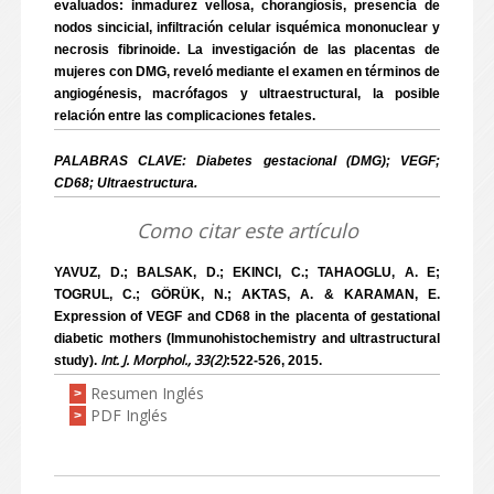
evaluados: inmadurez vellosa, chorangiosis, presencia de
nodos sincicial, infiltración celular isquémica mononuclear y
necrosis fibrinoide. La investigación de las placentas de
mujeres con DMG, reveló mediante el examen en términos de
angiogénesis, macrófagos y ultraestructural, la posible
relación entre las complicaciones fetales.
PALABRAS CLAVE: Diabetes gestacional (DMG); VEGF;
CD68; Ultraestructura.
Como citar este artículo
YAVUZ, D.; BALSAK, D.; EKINCI, C.; TAHAOGLU, A. E;
TOGRUL, C.; GÖRÜK, N.; AKTAS, A. & KARAMAN, E.
Expression of VEGF and CD68 in the placenta of gestational
diabetic mothers (Immunohistochemistry and ultrastructural
Int. J. Morphol., 33(2)
study).
:522-526, 2015.
Resumen Inglés
>
PDF Inglés
>