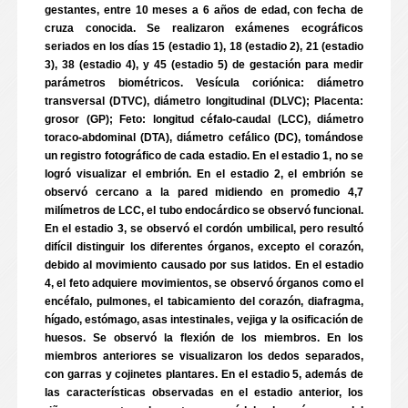
gestantes, entre 10 meses a 6 años de edad, con fecha de
cruza conocida. Se realizaron exámenes ecográficos
seriados en los días 15 (estadio 1), 18 (estadio 2), 21 (estadio
3), 38 (estadio 4), y 45 (estadio 5) de gestación para medir
parámetros biométricos. Vesícula coriónica: diámetro
transversal (DTVC), diámetro longitudinal (DLVC); Placenta:
grosor (GP); Feto: longitud céfalo-caudal (LCC), diámetro
toraco-abdominal (DTA), diámetro cefálico (DC), tomándose
un registro fotográfico de cada estadio. En el estadio 1, no se
logró visualizar el embrión. En el estadio 2, el embrión se
observó cercano a la pared midiendo en promedio 4,7
milímetros de LCC, el tubo endocárdico se observó funcional.
En el estadio 3, se observó el cordón umbilical, pero resultó
difícil distinguir los diferentes órganos, excepto el corazón,
debido al movimiento causado por sus latidos. En el estadio
4, el feto adquiere movimientos, se observó órganos como el
encéfalo, pulmones, el tabicamiento del corazón, diafragma,
hígado, estómago, asas intestinales, vejiga y la osificación de
huesos. Se observó la flexión de los miembros. En los
miembros anteriores se visualizaron los dedos separados,
con garras y cojinetes plantares. En el estadio 5, además de
las características observadas en el estadio anterior, los