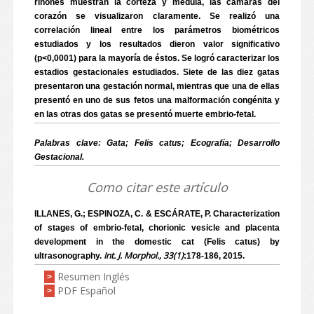
riñones muestran la corteza y médula, las cámaras del
corazón se visualizaron claramente. Se realizó una
correlación lineal entre los parámetros biométricos
estudiados y los resultados dieron valor significativo
(p<0,0001) para la mayoría de éstos. Se logró caracterizar los
estadios gestacionales estudiados. Siete de las diez gatas
presentaron una gestación normal, mientras que una de ellas
presentó en uno de sus fetos una malformación congénita y
en las otras dos gatas se presentó muerte embrio-fetal.
Palabras clave: Gata; Felis catus; Ecografía; Desarrollo
Gestacional.
Como citar este artículo
ILLANES, G.; ESPINOZA, C. & ESCÁRATE, P. Characterization
of stages of embrio-fetal, chorionic vesicle and placenta
development in the domestic cat (Felis catus) by
Int. J. Morphol., 33(1)
ultrasonography.
:178-186, 2015.
Resumen Inglés
>
PDF Español
>