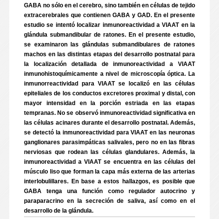
GABA no sólo en el cerebro, sino también en células de tejido
extracerebrales que contienen GABA y GAD. En el presente
estudio se intentó localizar inmunoreactividad a VIAAT en la
glándula submandibular de ratones. En el presente estudio,
se examinaron las glándulas submandibulares de ratones
machos en las distintas etapas del desarrollo postnatal para
la localización detallada de inmunoreactividad a VIAAT
inmunohistoquímicamente a nivel de microscopía óptica. La
inmunorreactividad para VIAAT se localizó en las células
epiteliales de los conductos excretores proximal y distal, con
mayor intensidad en la porción estriada en las etapas
tempranas. No se observó inmunoreactividad significativa en
las células acinares durante el desarrollo postnatal. Además,
se detectó la inmunoreactividad para VIAAT en las neuronas
ganglionares parasimpáticas salivales, pero no en las fibras
nerviosas que rodean las células glandulares. Además, la
inmunoreactividad a VIAAT se encuentra en las células del
músculo liso que forman la capa más externa de las arterias
interlobulillares. En base a estos hallazgos, es posible que
GABA tenga una función como regulador autocrino y
paraparacrino en la secreción de saliva, así como en el
desarrollo de la glándula.