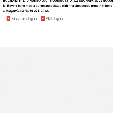
BUCHAIM, R. L.; ANDREO, J. C.; RODRIGUES, A. C.; BUCHAIM, D. V.; ROQUE,
M. Bovine bone matrix action associated with morphogenetic protein in bone 
J. Morphol., 30(1)
:266-271, 2012.
Resumen Inglés
PDF Inglés
>
>