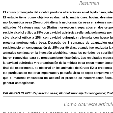
Resumen
El abuso prolongado del alcohol produce alteraciones en el tejido óseo, inte
El estudio tiene como objetivo evaluar si la matriz ósea bovina desmine
morfogenética ósea (Gen-pro®) altera la neoformación ósea en ratones som
utilizados 40 ratones machos (Rattus norvegicus), separados en dos grup
recibió alcohol etílico a 25% con cavidad quirúrgica rellenada solamente por
sólo alcohol etílico a 25% con cavidad quirúrgica rellenada con hueso b
proteína morfogenética ósea. Después de 3 semanas de adaptación gradu
recibiéndolo en concentración de 25% por 90 días, cuando fue realizada la c
animales continuaron la ingestión alcohólica hasta los períodos de sacrifici
fueron removidas para su procesamiento histológico. Los resultados mostra
la cavidad quirúrgica y reorganización de la médula ósea en un menor lapso
final del experimento, se observó en los animales del Grupo E2 la presenci
las partículas de material implantado y pequeña área de tejido conjuntivo en
que el material implantado no aceleró el proceso de neoformación ósea
generar osteogénesis.
PALABRAS CLAVE: Reparación ósea; Alcoholismo; Injerto xenogénico; Prot
Como citar este artícul