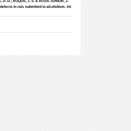
 D. D.; ROQUE, J. S. & ROSA-JÚNIOR, J.
Int.
defects in rats submitted to alcoholism.