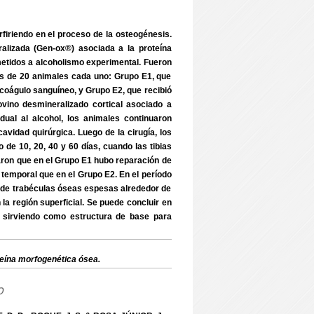
rfiriendo en el proceso de la osteogénesis.
ralizada (Gen-ox®) asociada a la proteína
etidos a alcoholismo experimental. Fueron
os de 20 animales cada uno: Grupo E1, que
 coágulo sanguíneo, y Grupo E2, que recibió
ovino desmineralizado cortical asociado a
al al alcohol, los animales continuaron
avidad quirúrgica. Luego de la cirugía, los
o de 10, 20, 40 y 60 días, cuando las tibias
ron que en el Grupo E1 hubo reparación de
 temporal que en el Grupo E2. En el período
a de trabéculas óseas espesas alrededor de
 la región superficial. Se puede concluir en
, sirviendo como estructura de base para
eína morfogenética ósea.
o