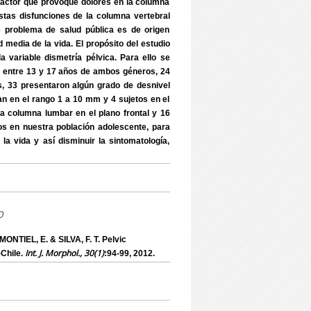
 factor que provoque dolores en la columna
Estas disfunciones de la columna vertebral
e problema de salud pública es de origen
 media de la vida. El propósito del estudio
variable dismetría pélvica. Para ello se
s entre 13 y 17 años de ambos géneros, 24
s, 33 presentaron algún grado de desnivel
an en el rango 1 a 10 mm y 4 sujetos en el
a columna lumbar en el plano frontal y 16
s en nuestra población adolescente, para
a vida y así disminuir la sintomatología,
o
ONTIEL, E. & SILVA, F. T. Pelvic
Int. J. Morphol., 30(1)
Chile.
:94-99, 2012.