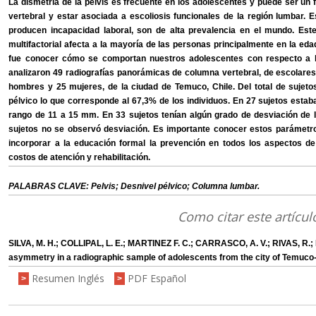
La dismetría de la pelvis es frecuente en los adolescentes y puede ser un
vertebral y estar asociada a escoliosis funcionales de la región lumbar. 
producen incapacidad laboral, son de alta prevalencia en el mundo. Est
multifactorial afecta a la mayoría de las personas principalmente en la edad
fue conocer cómo se comportan nuestros adolescentes con respecto a la 
analizaron 49 radiografías panorámicas de columna vertebral, de escolare
hombres y 25 mujeres, de la ciudad de Temuco, Chile. Del total de sujeto
pélvico lo que corresponde al 67,3% de los individuos. En 27 sujetos estab
rango de 11 a 15 mm. En 33 sujetos tenían algún grado de desviación de l
sujetos no se observó desviación. Es importante conocer estos parámetro
incorporar a la educación formal la prevención en todos los aspectos de l
costos de atención y rehabilitación.
PALABRAS CLAVE: Pelvis; Desnivel pélvico; Columna lumbar.
Como citar este artícul
SILVA, M. H.; COLLIPAL, L. E.; MARTINEZ F. C.; CARRASCO, A. V.; RIVAS, R.; M
asymmetry in a radiographic sample of adolescents from the city of Temuco-
Resumen Inglés
PDF Español
>
>