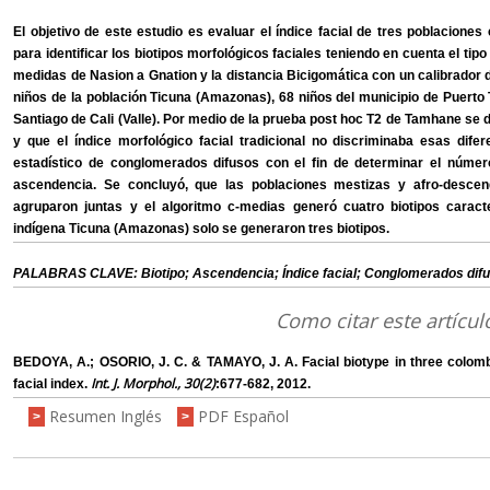
El objetivo de este estudio es evaluar el índice facial de tres poblacion
para identificar los biotipos morfológicos faciales teniendo en cuenta el ti
medidas de Nasion a Gnation y la distancia Bicigomática con un calibrador di
niños de la población Ticuna (Amazonas), 68 niños del municipio de Puerto 
Santiago de Cali (Valle). Por medio de la prueba post hoc T2 de Tamhane se 
y que el índice morfológico facial tradicional no discriminaba esas difer
estadístico de conglomerados difusos con el fin de determinar el númer
ascendencia. Se concluyó, que las poblaciones mestizas y afro-descend
agruparon juntas y el algoritmo c-medias generó cuatro biotipos caracte
indígena Ticuna (Amazonas) solo se generaron tres biotipos.
PALABRAS CLAVE: Biotipo; Ascendencia; Índice facial; Conglomerados difu
Como citar este artícul
BEDOYA, A.; OSORIO, J. C. & TAMAYO, J. A. Facial biotype in three colombi
Int. J. Morphol., 30(2)
facial index.
:677-682, 2012.
Resumen Inglés
PDF Español
>
>