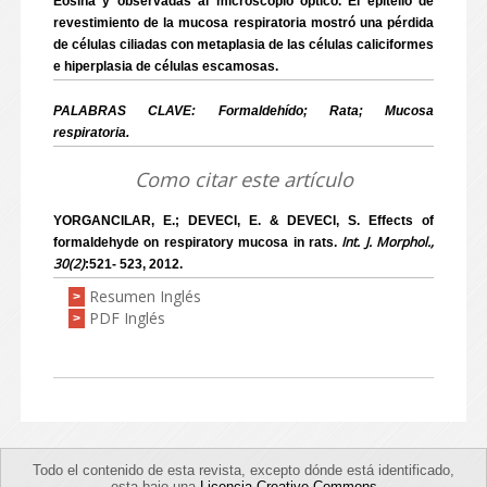
Eosina y observadas al microscopio óptico. El epitelio de
revestimiento de la mucosa respiratoria mostró una pérdida
de células ciliadas con metaplasia de las células caliciformes
e hiperplasia de células escamosas.
PALABRAS CLAVE: Formaldehído; Rata; Mucosa
respiratoria.
Como citar este artículo
YORGANCILAR, E.; DEVECI, E. & DEVECI, S. Effects of
Int. J. Morphol.,
formaldehyde on respiratory mucosa in rats.
30(2)
:521- 523, 2012.
Resumen Inglés
>
PDF Inglés
>
Todo el contenido de esta revista, excepto dónde está identificado,
esta bajo una
Licencia Creative Commons