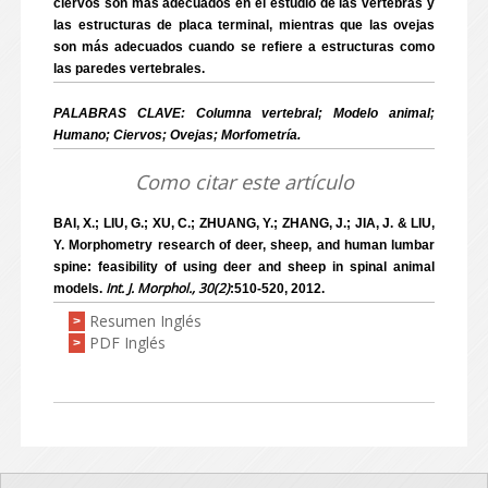
ciervos son más adecuados en el estudio de las vértebras y
las estructuras de placa terminal, mientras que las ovejas
son más adecuados cuando se refiere a estructuras como
las paredes vertebrales.
PALABRAS CLAVE: Columna vertebral; Modelo animal;
Humano; Ciervos; Ovejas; Morfometría.
Como citar este artículo
BAI, X.; LIU, G.; XU, C.; ZHUANG, Y.; ZHANG, J.; JIA, J. & LIU,
Y. Morphometry research of deer, sheep, and human lumbar
spine: feasibility of using deer and sheep in spinal animal
Int. J. Morphol., 30(2)
models.
:510-520, 2012.
Resumen Inglés
>
PDF Inglés
>