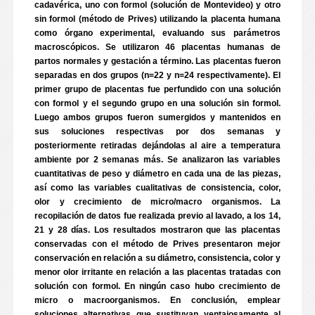
cadavérica, uno con formol (solución de Montevideo) y otro
sin formol (método de Prives) utilizando la placenta humana
como órgano experimental, evaluando sus parámetros
macroscópicos. Se utilizaron 46 placentas humanas de
partos normales y gestación a término. Las placentas fueron
separadas en dos grupos (n=22 y n=24 respectivamente). El
primer grupo de placentas fue perfundido con una solución
con formol y el segundo grupo en una solución sin formol.
Luego ambos grupos fueron sumergidos y mantenidos en
sus soluciones respectivas por dos semanas y
posteriormente retiradas dejándolas al aire a temperatura
ambiente por 2 semanas más. Se analizaron las variables
cuantitativas de peso y diámetro en cada una de las piezas,
así como las variables cualitativas de consistencia, color,
olor y crecimiento de micro/macro organismos. La
recopilación de datos fue realizada previo al lavado, a los 14,
21 y 28 días. Los resultados mostraron que las placentas
conservadas con el método de Prives presentaron mejor
conservación en relación a su diámetro, consistencia, color y
menor olor irritante en relación a las placentas tratadas con
solución con formol. En ningún caso hubo crecimiento de
micro o macroorganismos. En conclusión, emplear
soluciones alternativas que sustituyan ventajosamente al