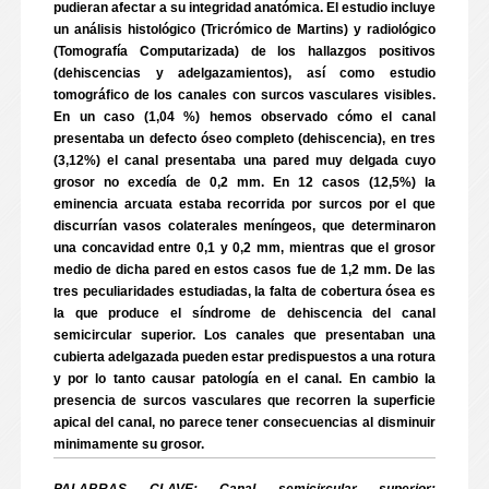
pudieran afectar a su integridad anatómica. El estudio incluye
un análisis histológico (Tricrómico de Martins) y radiológico
(Tomografía Computarizada) de los hallazgos positivos
(dehiscencias y adelgazamientos), así como estudio
tomográfico de los canales con surcos vasculares visibles.
En un caso (1,04 %) hemos observado cómo el canal
presentaba un defecto óseo completo (dehiscencia), en tres
(3,12%) el canal presentaba una pared muy delgada cuyo
grosor no excedía de 0,2 mm. En 12 casos (12,5%) la
eminencia arcuata estaba recorrida por surcos por el que
discurrían vasos colaterales meníngeos, que determinaron
una concavidad entre 0,1 y 0,2 mm, mientras que el grosor
medio de dicha pared en estos casos fue de 1,2 mm. De las
tres peculiaridades estudiadas, la falta de cobertura ósea es
la que produce el síndrome de dehiscencia del canal
semicircular superior. Los canales que presentaban una
cubierta adelgazada pueden estar predispuestos a una rotura
y por lo tanto causar patología en el canal. En cambio la
presencia de surcos vasculares que recorren la superficie
apical del canal, no parece tener consecuencias al disminuir
minimamente su grosor.