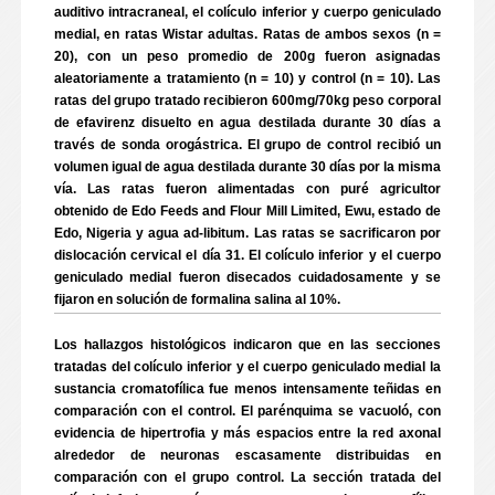
auditivo intracraneal, el colículo inferior y cuerpo geniculado
medial, en ratas Wistar adultas. Ratas de ambos sexos (n =
20), con un peso promedio de 200g fueron asignadas
aleatoriamente a tratamiento (n = 10) y control (n = 10). Las
ratas del grupo tratado recibieron 600mg/70kg peso corporal
de efavirenz disuelto en agua destilada durante 30 días a
través de sonda orogástrica. El grupo de control recibió un
volumen igual de agua destilada durante 30 días por la misma
vía. Las ratas fueron alimentadas con puré agricultor
obtenido de Edo Feeds and Flour Mill Limited, Ewu, estado de
Edo, Nigeria y agua ad-libitum. Las ratas se sacrificaron por
dislocación cervical el día 31. El colículo inferior y el cuerpo
geniculado medial fueron disecados cuidadosamente y se
fijaron en solución de formalina salina al 10%.
Los hallazgos histológicos indicaron que en las secciones
tratadas del colículo inferior y el cuerpo geniculado medial la
sustancia cromatofílica fue menos intensamente teñidas en
comparación con el control. El parénquima se vacuoló, con
evidencia de hipertrofia y más espacios entre la red axonal
alrededor de neuronas escasamente distribuidas en
comparación con el grupo control. La sección tratada del