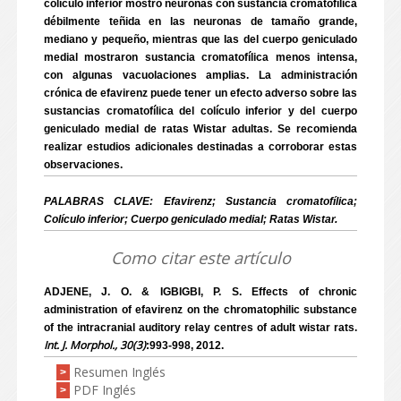
colículo inferior mostró neuronas con sustancia cromatofílica
débilmente teñida en las neuronas de tamaño grande,
mediano y pequeño, mientras que las del cuerpo geniculado
medial mostraron sustancia cromatofílica menos intensa,
con algunas vacuolaciones amplias. La administración
crónica de efavirenz puede tener un efecto adverso sobre las
sustancias cromatofílica del colículo inferior y del cuerpo
geniculado medial de ratas Wistar adultas. Se recomienda
realizar estudios adicionales destinadas a corroborar estas
observaciones.
PALABRAS CLAVE: Efavirenz; Sustancia cromatofílica;
Colículo inferior; Cuerpo geniculado medial; Ratas Wistar.
Como citar este artículo
ADJENE, J. O. & IGBIGBI, P. S. Effects of chronic
administration of efavirenz on the chromatophilic substance
of the intracranial auditory relay centres of adult wistar rats.
Int. J. Morphol., 30(3)
:993-998, 2012.
Resumen Inglés
>
PDF Inglés
>