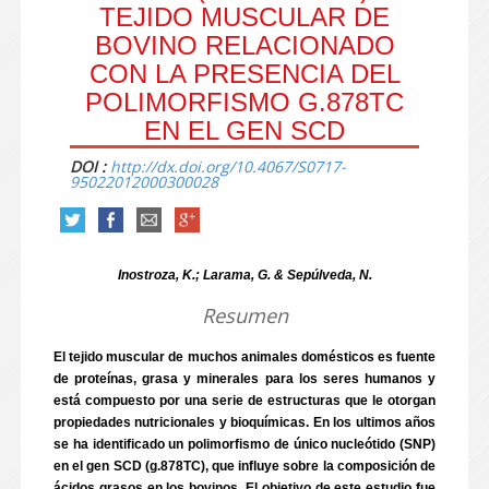
TEJIDO MUSCULAR DE
BOVINO RELACIONADO
CON LA PRESENCIA DEL
POLIMORFISMO G.878TC
EN EL GEN SCD
DOI :
http://dx.doi.org/10.4067/S0717-
95022012000300028
Inostroza, K.; Larama, G. & Sepúlveda, N.
Resumen
El tejido muscular de muchos animales domésticos es fuente
de proteínas, grasa y minerales para los seres humanos y
está compuesto por una serie de estructuras que le otorgan
propiedades nutricionales y bioquímicas. En los ultimos años
se ha identificado un polimorfismo de único nucleótido (SNP)
en el gen SCD (g.878TC), que influye sobre la composición de
ácidos grasos en los bovinos. El objetivo de este estudio fue