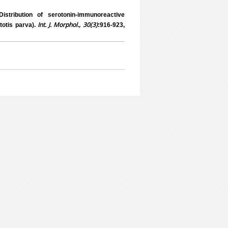
ribution of serotonin-immunoreactive
Int. J. Morphol., 30(3)
ptotis parva).
:916-923,