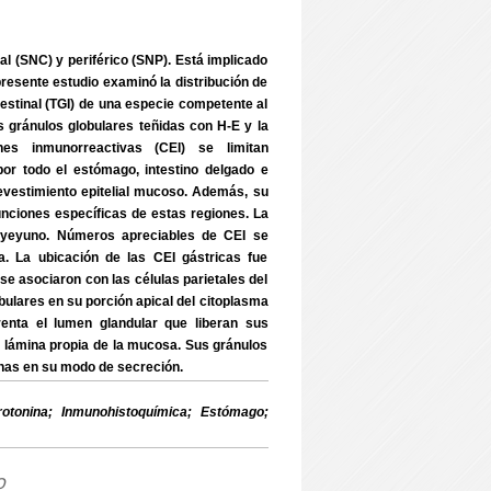
l (SNC) y periférico (SNP). Está implicado
 presente estudio examinó la distribución de
testinal (TGI) de una especie competente al
 gránulos globulares teñidas con H-E y la
ines inmunorreactivas (CEI) se limitan
 por todo el estómago, intestino delgado e
evestimiento epitelial mucoso. Además, su
funciones específicas de estas regiones. La
 yeyuno. Números apreciables de CEI se
a. La ubicación de las CEI gástricas fue
se asociaron con las células parietales del
ulares en su porción apical del citoplasma
renta el lumen glandular que liberan sus
a lámina propia de la mucosa. Sus gránulos
inas en su modo de secreción.
tonina; Inmunohistoquímica; Estómago;
o