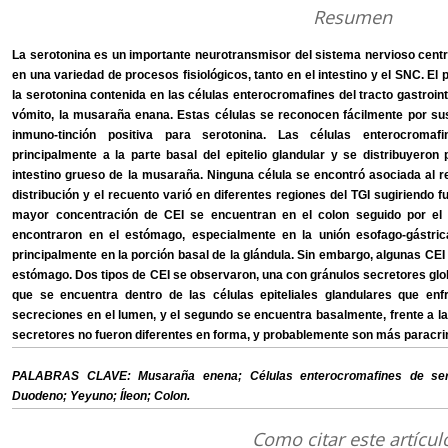
Resumen
La serotonina es un importante neurotransmisor del sistema nervioso centra
en una variedad de procesos fisiológicos, tanto en el intestino y el SNC. El
la serotonina contenida en las células enterocromafines del tracto gastroin
vómito, la musaraña enana. Estas células se reconocen fácilmente por sus
inmuno-tinción positiva para serotonina. Las células enterocromaf
principalmente a la parte basal del epitelio glandular y se distribuyeron
intestino grueso de la musaraña. Ninguna célula se encontró asociada al r
distribución y el recuento varió en diferentes regiones del TGI sugiriendo 
mayor concentración de CEI se encuentran en el colon seguido por el
encontraron en el estómago, especialmente en la unión esofago-gástric
principalmente en la porción basal de la glándula. Sin embargo, algunas CEI 
estómago. Dos tipos de CEI se observaron, una con gránulos secretores glob
que se encuentra dentro de las células epiteliales glandulares que enf
secreciones en el lumen, y el segundo se encuentra basalmente, frente a l
secretores no fueron diferentes en forma, y probablemente son más paracr
PALABRAS CLAVE: Musaraña enena; Células enterocromafines de sero
Duodeno; Yeyuno; Íleon; Colon.
Como citar este artícul