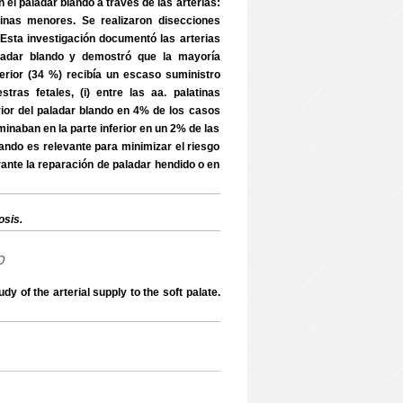
 el paladar blando a través de las arterias:
alatinas menores. Se realizaron disecciones
 Esta investigación documentó las arterias
paladar blando y demostró que la mayoría
erior (34 %) recibía un escaso suministro
ras fetales, (i) entre las aa. palatinas
ior del paladar blando en 4% de los casos
rminaban en la parte inferior en un 2% de las
lando es relevante para minimizar el riesgo
ante la reparación de paladar hendido o en
osis.
o
 of the arterial supply to the soft palate.