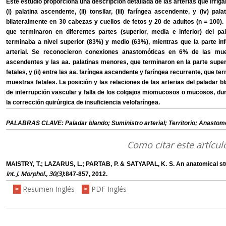
Este estudio proporciona una descripción detallada de las arterias que irrigan
(i) palatina ascendente, (ii) tonsilar, (iii) faríngea ascendente, y (iv) p
bilateralmente en 30 cabezas y cuellos de fetos y 20 de adultos (n = 100).
que terminaron en diferentes partes (superior, media e inferior) del 
terminaba a nivel superior (83%) y medio (63%), mientras que la parte inf
arterial. Se reconocieron conexiones anastomóticas en 6% de las muest
ascendentes y las aa. palatinas menores, que terminaron en la parte super
fetales, y (ii) entre las aa. faríngea ascendente y faríngea recurrente, que te
muestras fetales. La posición y las relaciones de las arterias del paladar b
de interrupción vascular y falla de los colgajos miomucosos o mucosos, dur
la corrección quirúrgica de insuficiencia velofaríngea.
PALABRAS CLAVE: Paladar blando; Suministro arterial; Territorio; Anastom
Como citar este artícul
MAISTRY, T.; LAZARUS, L.; PARTAB, P. & SATYAPAL, K. S. An anatomical study
Int. J. Morphol., 30(3)
:847-857, 2012.
Resumen Inglés
PDF Inglés
>
>