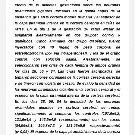
efecto de la diabetes gestacional sobre las neuronas
piramidales gigantes ubicadas en la quinta capas de la
sustancia gris en la corteza motora primaria y el espesor de
la capa piramidal interna en la corteza cerebral en crías de
ratas. En el día 1 de la gestación, 10 ratas Wistar se
asignaron aleatoriamente en dos grupos: control y
diabéticos. Cinco animales del grupo diabético, fueron
inyectados con 40 mg/kg de peso corporal de
estreptozotocina (por vía intraperitoneal), y los de el grupo
control, con solución salina. Aleatoriamente, se
seleccionaron seis crías de cada hembra de ambos grupos
los días 28, 56 y 84. Las crías fueron sacrificadas, se
tomaron secciones coronales de la corteza cerebral derecha
y se tiñeron con violeta de cresilo. Se evaluó la densidad de
las neuronas piramidales gigantes en la corteza cerebral y el
espesor de la capa piramidal interna de la corteza cerebral.
En los días 28, 56, 84 la densidad de las neuronas
piramidales gigantes en corteza cerebral se redujo
significativamente al comparar los controles (107,6±6,2,
131,6±4,6 y 143,5±4,0 respectivamente) con los casos
(84,96±2,1, 109,8±7,3 y 121,05±5,6 respectivamente)
(p<0,05). El espesor de la capa piramidal interna de la corteza