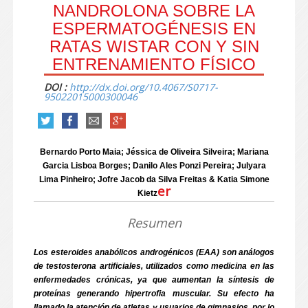
NANDROLONA SOBRE LA
ESPERMATOGÉNESIS EN
RATAS WISTAR CON Y SIN
ENTRENAMIENTO FÍSICO
DOI :
http://dx.doi.org/10.4067/S0717-
95022015000300046
Bernardo Porto Maia; Jéssica de Oliveira Silveira; Mariana
Garcia Lisboa Borges; Danilo Ales Ponzi Pereira; Julyara
Lima Pinheiro; Jofre Jacob da Silva Freitas & Katia Simone
er
Kietz
Resumen
Los esteroides anabólicos androgénicos (EAA) son análogos
de testosterona artificiales, utilizados como medicina en las
enfermedades crónicas, ya que aumentan la síntesis de
proteínas generando hipertrofia muscular. Su efecto ha
llamado la atención de atletas y usuarios de gimnasios, por lo