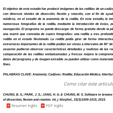
El objetivo de este estudio fue producir imágenes de las rodillas de un ca
con diversos niveles de disección, flexión y rotación, con el fin de ayu
médicos, en el estudio de la anatomía de la rodilla. En este estudio, la in
numerosas fotografías de la rodilla, mediante la introducción de éstas,
navegación. El programa se puede descargar de forma gratuita desde la pá
una matriz que constaba de cuatro fotografías: una rodilla a tres profund
rodilla en el estado flexionado. La rodilla podía girar de forma interact
estructuras importantes de la rodilla podían ser vistas a intervalos de 90° d
usuarios pudieron observar características detalladas y realistas de las r
comparación de las rodillas embalsamadas y frescas mejora la comprensión
datos del programa y de imagen extraíble se pueden utilizar como material
fines.
PALABRAS CLAVE: Anatomía; Cadáver; Rodilla; Educación Médica; Interfaz 
Como citar este artícul
CHUNG, B. S.; PARK, J. S.; JANG, H. G. & CHUNG, M. S. Software to browse t
Int. J. Morphol., 33(3):
of dissection, flexion and rotation.
1009-1015, 2015.
Resumen Inglés
PDF Inglés
>
>