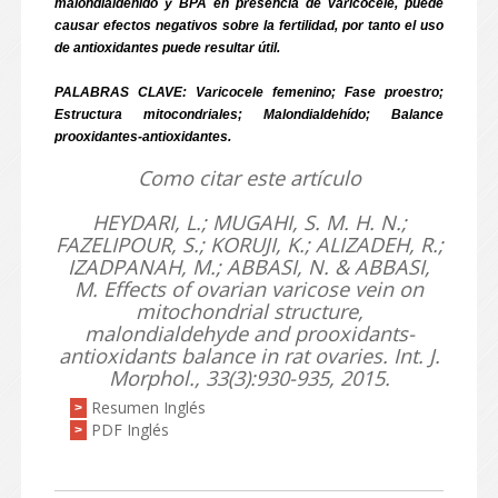
malondialdehído y BPA en presencia de varicocele, puede
causar efectos negativos sobre la fertilidad, por tanto el uso
de antioxidantes puede resultar útil.
PALABRAS CLAVE: Varicocele femenino; Fase proestro;
Estructura mitocondriales; Malondialdehído; Balance
prooxidantes-antioxidantes.
Como citar este artículo
HEYDARI, L.; MUGAHI, S. M. H. N.;
FAZELIPOUR, S.; KORUJI, K.; ALIZADEH, R.;
IZADPANAH, M.; ABBASI, N. & ABBASI,
M. Effects of ovarian varicose vein on
mitochondrial structure,
malondialdehyde and prooxidants-
antioxidants balance in rat ovaries. Int. J.
Morphol., 33(3):930-935, 2015.
Resumen Inglés
>
PDF Inglés
>